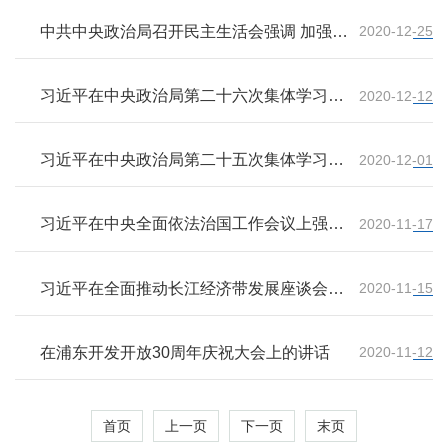
工作高质量发展 在第一个“中国人民警察
节”到来之际向全国人民警察致以诚挚的慰问
中共中央政治局召开民主生活会强调 加强政
2020-12-25
治建设提高政治能力坚守人民情怀 不断提高
政治判断力政治领悟力政治执行力
习近平在中央政治局第二十六次集体学习时
2020-12-12
强调 坚持系统思维构建大安全格局 为建设
社会主义现代化国家提供坚强保障
习近平在中央政治局第二十五次集体学习时
2020-12-01
强调 全面加强知识产权保护工作 激发创新
活力推动构建新发展格局
习近平在中央全面依法治国工作会议上强调
2020-11-17
坚定不移走中国特色社会主义法治道路 为全
面建设社会主义现代化国家提供有力法治保
障
习近平在全面推动长江经济带发展座谈会上
2020-11-15
强调 贯彻落实党的十九届五中全会精神 推
动长江经济带高质量发展
在浦东开发开放30周年庆祝大会上的讲话
2020-11-12
首页
上一页
下一页
末页