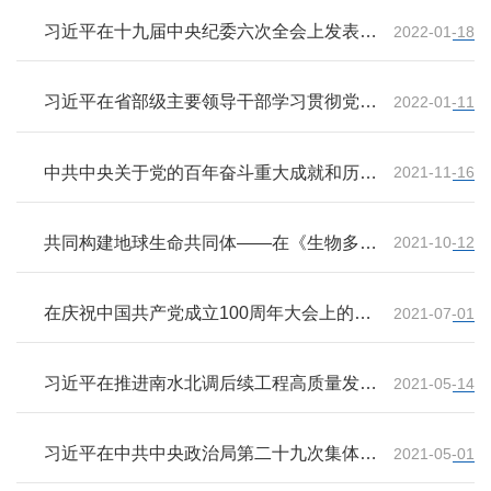
习近平在十九届中央纪委六次全会上发表重
2022-01-18
要讲话强调 坚持严的主基调不动摇 坚持不
懈把全面从严治党向纵深推进
习近平在省部级主要领导干部学习贯彻党的
2022-01-11
十九届六中全会精神专题研讨班开班式上发
表重要讲话强调 继续把党史总结学习教育宣
传引向深入 更好把握和运用党的百年奋斗历
中共中央关于党的百年奋斗重大成就和历史
2021-11-16
史经验
经验的决议
共同构建地球生命共同体——在《生物多样
2021-10-12
性公约》第十五次缔约方大会领导人峰会上
的主旨讲话
在庆祝中国共产党成立100周年大会上的讲
2021-07-01
话
习近平在推进南水北调后续工程高质量发展
2021-05-14
座谈会上强调 深入分析南水北调工程面临的
新形势新任务 科学推进工程规划建设提高水
资源集约节约利用水平
习近平在中共中央政治局第二十九次集体学
2021-05-01
习时强调 保持生态文明建设战略定力 努力