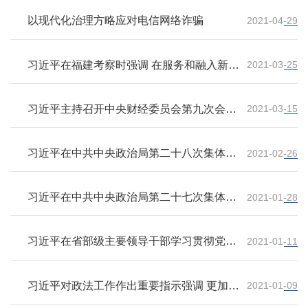
建设人与自然和谐共生的现代化
以现代化治理方略应对电信网络诈骗
2021-04-29
习近平在福建考察时强调 在服务和融入新发
2021-03-25
展格局上展现更大作为 奋力谱写全面建设社
会主义现代化国家福建篇章
习近平主持召开中央财经委员会第九次会议
2021-03-15
强调 推动平台经济规范健康持续发展 把碳
达峰碳中和纳入生态文明建设整体布局
习近平在中共中央政治局第二十八次集体学
2021-02-26
习时强调 完善覆盖全民的社会保障体系 促
进社会保障事业高质量发展可持续发展
习近平在中共中央政治局第二十七次集体学
2021-01-28
习时强调 完整准确全面贯彻新发展理念 确
保“十四五”时期我国发展开好局起好步
习近平在省部级主要领导干部学习贯彻党的
2021-01-11
十九届五中全会精神专题研讨班开班式上发
表重要讲话强调 深入学习坚决贯彻党的十九
届五中全会精神 确保全面建设社会主义现代
习近平对政法工作作出重要指示强调 更加注
2021-01-09
化国家开好局
重系统观念法治思维强基导向 切实推动政法